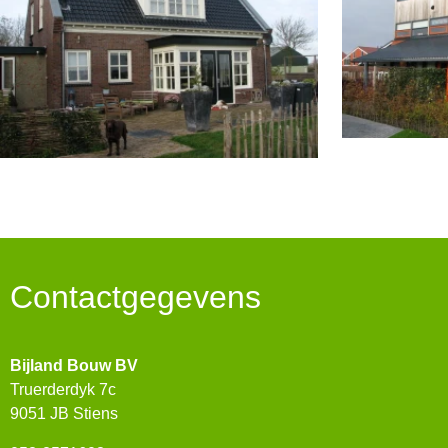
Contactgegevens
Bijland Bouw BV
Truerderdyk 7c
9051 JB Stiens